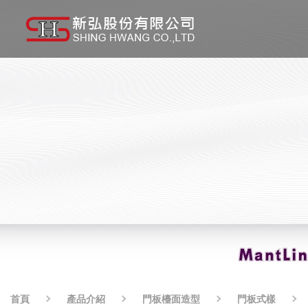
首頁
產品介紹
門板檯面造型
門板式樣