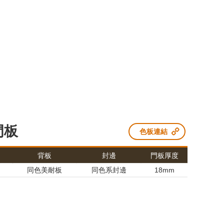
門板
色板連結
背板
封邊
門板厚度
同色美耐板
同色系封邊
18mm