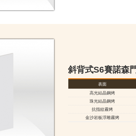
斜背式S6賽諾森
表面
高光結晶鋼烤
珠光結晶鋼烤
抗指紋霧烤
金沙岩板浮雕霧烤