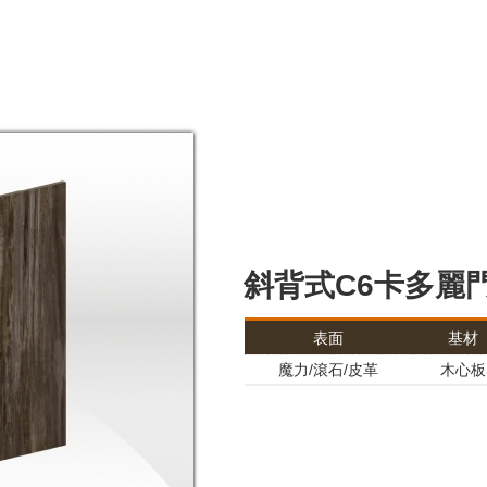
斜背式C6卡多麗
表面
基材
魔力/滾石/皮革
木心板