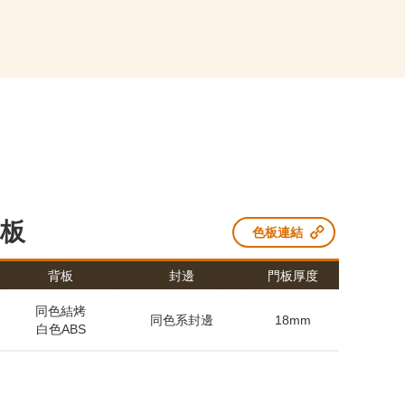
板
色板連結
背板
封邊
門板厚度
同色結烤
同色系封邊
18mm
白色ABS