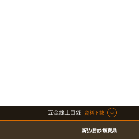
五金線上目錄
資料下載
新弘/勝鈔/勝寶鼎