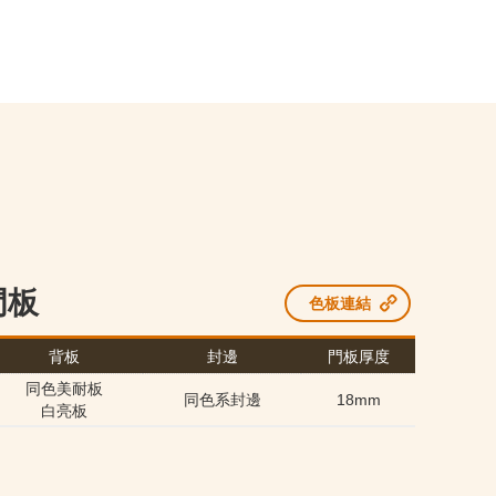
門板
色板連結
背板
封邊
門板厚度
同色美耐板
同色系封邊
18mm
白亮板