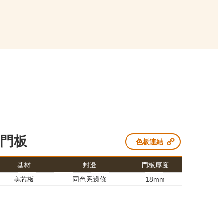
門板
色板連結
基材
封邊
門板厚度
美芯板
同色系邊條
18mm