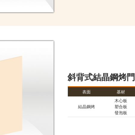
斜背式結晶鋼烤門
表面
基材
木心板
結晶鋼烤
塑合板
發泡板