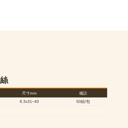
絲
尺寸mm
備註
8.3x31~40
50組/包