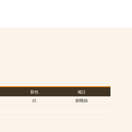
顏色
備註
白
鎖螺絲