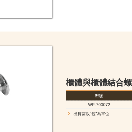
櫃體與櫃體結合螺
型號
WP-700072
出貨需以"包"為單位