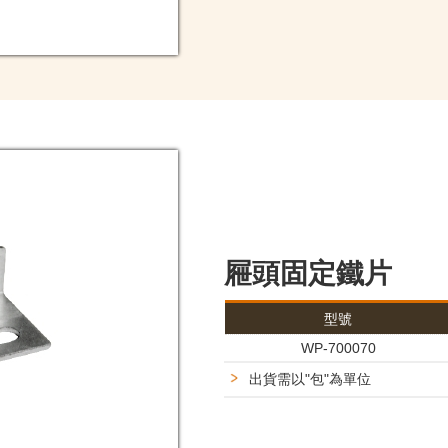
屜頭固定鐵片
型號
WP-700070
出貨需以"包"為單位