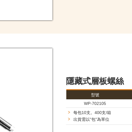
隱藏式層板螺絲
型號
WP-702105
每包10支。400支/箱
出貨需以"包"為單位