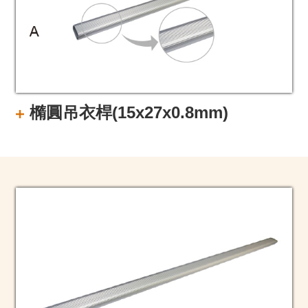
橢圓吊衣桿(15x27x0.8mm)